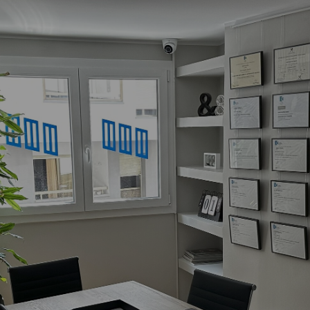
s.ad
Dill-Dij: 09h-18h Div: 09h-14h
+376 380 303
om?
Serveis per a particulars
Serveis per a empreses