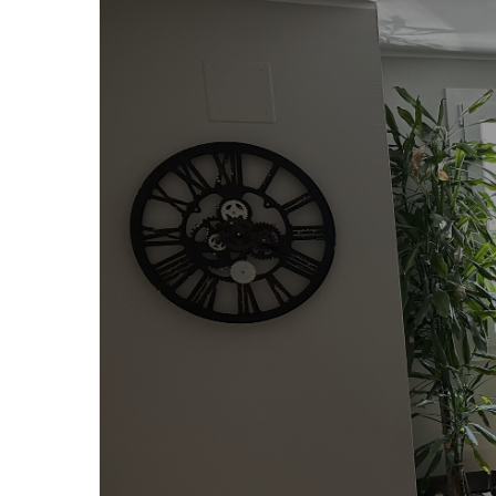
+376 840 303
agoraconsultors@agoraconsultor
Qui s