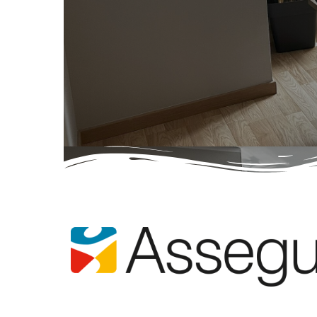
Contacta'ns
Descobreix el nostre equip