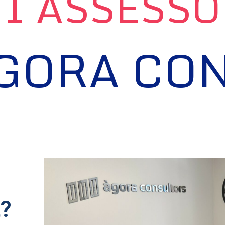
 I ASSESS
GORA CO
a
t?