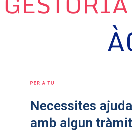
GESTORIA
À
PER A TU
Necessites ajud
amb algun tràmi