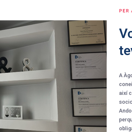
PER 
Vo
t
A Àg
conei
així 
socio
Andor
perqu
oblig