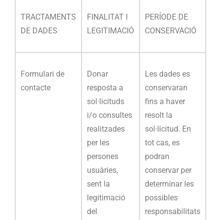
TRACTAMENTS
FINALITAT I
PERÍODE DE
DE DADES
LEGITIMACIÓ
CONSERVACIÓ
Formulari de
Donar
Les dades es
contacte
resposta a
conservaran
sol·licituds
fins a haver
i/o consultes
resolt la
realitzades
sol·licitud. En
per les
tot cas, es
persones
podran
usuàries,
conservar per
sent la
determinar les
legitimació
possibles
del
responsabilitats