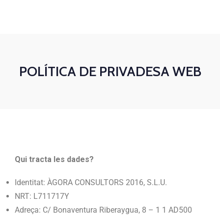
+376 840 303
agoraconsultors@agoraconsultors.ad
Dill-Dij: 09h-18h Div: 09h-14h
+376 380 303
Contacta
Català
POLÍTICA DE PRIVADESA WEB
Qui tracta les dades?
Identitat: ÀGORA CONSULTORS 2016, S.L.U.
NRT: L711717Y
Adreça: C/ Bonaventura Riberaygua, 8 – 1 1 AD500