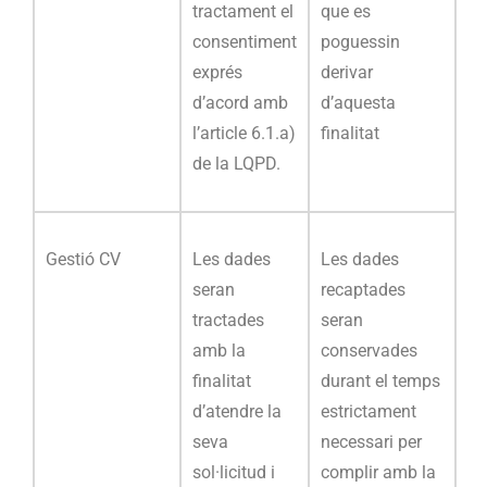
tractament el
que es
consentiment
poguessin
exprés
derivar
d’acord amb
d’aquesta
l’article 6.1.a)
finalitat
de la LQPD.
Gestió CV
Les dades
Les dades
seran
recaptades
tractades
seran
amb la
conservades
finalitat
durant el temps
d’atendre la
estrictament
seva
necessari per
sol·licitud i
complir amb la