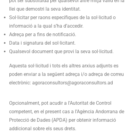
pot ser substituïda per qualsevol altre mitjà vàlid en la
llei que demostri la seva identitat.
Sol·licitar per raons específiques de la sol·licitud o
informació a la qual s’ha d’accedir.
Adreça per a fins de notificació.
Data i signatura del sol·licitant.
Qualsevol document que provi la seva sol·licitud.
Aquesta sol·licitud i tots els altres arxius adjunts es
poden enviar a la següent adreça i/o adreça de correu
electrònic: agoraconsultors@agoraconsultors.ad
Opcionalment, pot acudir a l’Autoritat de Control
competent, en el present cas a l’Agència Andorrana de
Protecció de Dades (APDA) per obtenir informació
addicional sobre els seus drets.